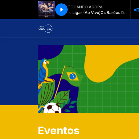
TOCANDO AGORA
s Da Pisadinha - Basta Você Me Ligar (Ao Vivo)
Os Barões Da Pisadinha -
Eventos