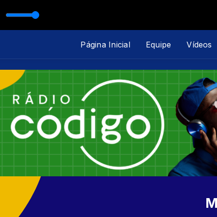
 Basta Você Me Ligar (Ao Vivo)
Página Inicial
Equipe
Vídeos
M